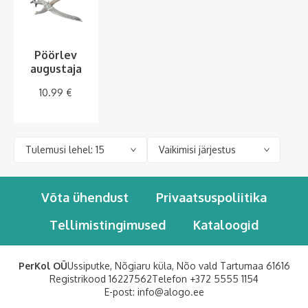
Pöörlev
augustaja
10.99
€
Võta ühendust
Privaatsuspoliitika
Tellimistingimused
Kataloogid
PerKol OÜ
Ussiputke, Nõgiaru küla, Nõo vald Tartumaa 61616
Registrikood 16227562
Telefon
+372 5555 1154
E-post:
info@alogo.ee