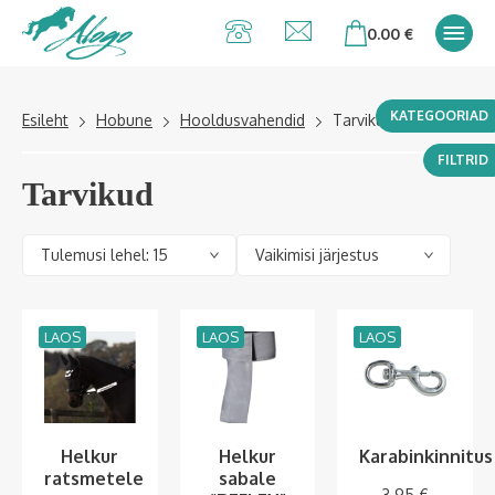
Alogo Hobu ja
0.00
€
ratsavarustus
KATEGOORIAD
Esileht
Hobune
Hooldusvahendid
Tarvikud
FILTRID
Tarvikud
LAOS
LAOS
LAOS
Helkur
Helkur
Karabinkinnitus
ratsmetele
sabale
3.95
€