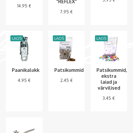
“REFLEX”
14.95
€
7.95
€
LAOS
LAOS
LAOS
Paanikalukk
Patsikummid
Patsikummid,
ekstra
4.95
€
2.45
€
laiad ja
värvilised
3.45
€