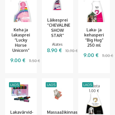
Läikesprei
“CHEVALINE
Keha ja
Laka- ja
SHOW
lakasprei
kehasperi
STAR”
“Lucky
“Big Hug”
Alates
Horse
250 ml
8.90
€
Unicorn”
10.90
€
9.00
€
11.00
€
9.00
€
11.50
€
LAOS
LAOS
LAOS
Säästa
1.00
€
Lakavärvid-
Massaažikinnas