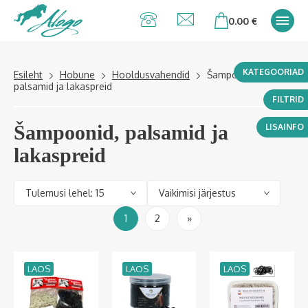
Alogo Hobu ja
0.00
€
ratsavarustus
KATEGOORIAD
Esileht
Hobune
Hooldusvahendid
Šampoonid,
palsamid ja lakaspreid
FILTRID
Šampoonid, palsamid ja
LISAINFO
lakaspreid
1
2
»
LAOS
LAOS
LAOS