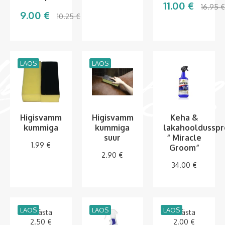
11.00
€
16.95
9.00
€
10.25
€
LAOS
LAOS
Higisvamm
Higisvamm
Keha &
kummiga
kummiga
lakahooldusspr
suur
“ Miracle
1.99
€
Groom”
2.90
€
34.00
€
LAOS
LAOS
LAOS
Säästa
Säästa
2.50
€
2.00
€