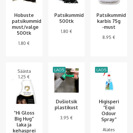
Hobuste
Patsikummid
Patsikummid
patsikummid
500tk
karbis 75g
must/valge
-must
1.80
€
500tk
8.95
€
1.80
€
LAOS
LAOS
Säästa
1.25
€
Dušiotsik
Higisperi
plastikust
“Equi
“Hi Gloss
Odour
3.95
€
Big Hug”
Spray”
laka ja
Alates
kehasprei