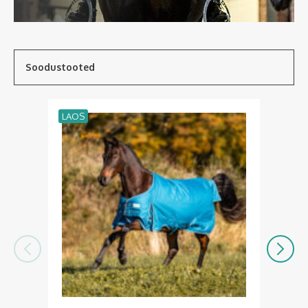
Soodustooted
LAOS
LA