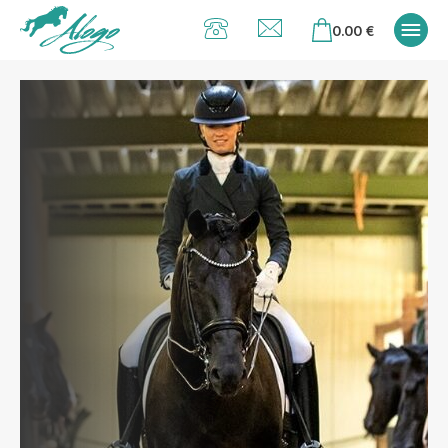
Alogo Hobu ja
0.00
€
ratsavarustus