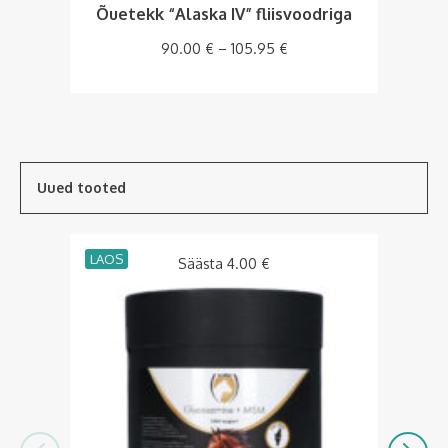
Õuetekk “Alaska IV” fliisvoodriga
90.00
€
–
105.95
€
Uued tooted
LAOS
LA
Säästa
4.00
€