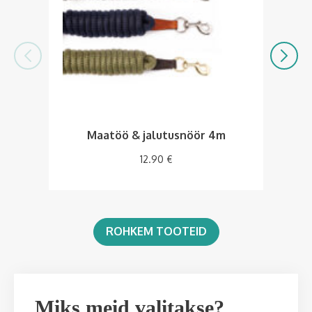
Maatöö & jalutusnöör 4m
12.90
€
ROHKEM TOOTEID
Miks meid valitakse?