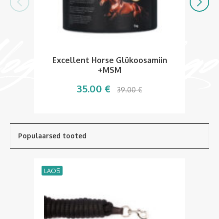
Excellent Horse Glükoosamiin
+MSM
35.00
€
39.00
€
Populaarsed tooted
LAOS
LA