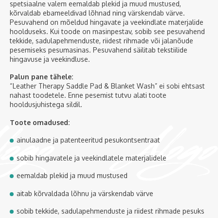
spetsiaalne valem eemaldab plekid ja muud mustused,
kõrvaldab ebameeldivad lõhnad ning värskendab värve.
Pesuvahend on mõeldud hingavate ja veekindlate materjalide
hoolduseks. Kui toode on masinpestav, sobib see pesuvahend
tekkide, sadulapehmenduste, riidest rihmade või jalanõude
pesemiseks pesumasinas. Pesuvahend säilitab tekstiilide
hingavuse ja veekindluse.
Palun pane tähele:
“Leather Therapy Saddle Pad & Blanket Wash” ei sobi ehtsast
nahast toodetele. Enne pesemist tutvu alati toote
hooldusjuhistega sildil.
Toote omadused:
ainulaadne ja patenteeritud pesukontsentraat
sobib hingavatele ja veekindlatele materjalidele
eemaldab plekid ja muud mustused
aitab kõrvaldada lõhnu ja värskendab värve
sobib tekkide, sadulapehmenduste ja riidest rihmade pesuks