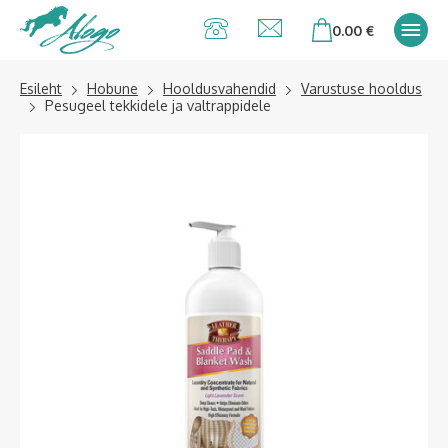
Alogo Hobu ja
0.00
€
ratsavarustus
Esileht
Hobune
Hooldusvahendid
Varustuse hooldus
Pesugeel tekkidele ja valtrappidele