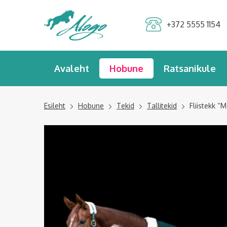
Alogo Hobu ja
+372 5555 1154
ratsavarustus
Avaleht
Hobune
Ratsanikule
Esileht
Hobune
Tekid
Tallitekid
Fliistekk “