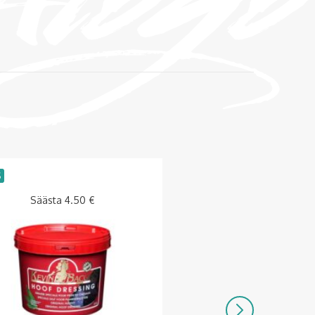
S
Säästa
4.50
€