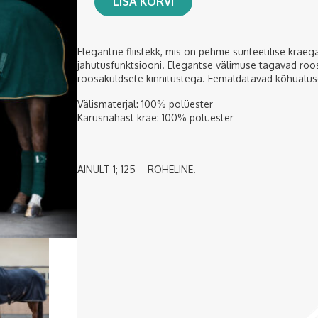
LISA KORVI
Elegantne fliistekk, mis on pehme sünteetilise kraega
jahutusfunktsiooni. Elegantse välimuse tagavad roos
roosakuldsete kinnitustega. Eemaldatavad kõhualus
Välismaterjal: 100% polüester
Karusnahast krae: 100% polüester
AINULT 1; 125 – ROHELINE.