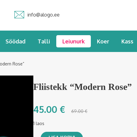
info@alogo.ee
Söödad
Talli
Leiunurk
Koer
Kass
Modern Rose”
Fliistekk “Modern Rose”
45.00
€
69.00
€
1 laos