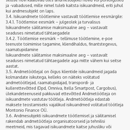
ja -vabadused, mille nimel tuleb kaitsta isikuandmeid, eriti juhul
kui andmesubjekt on laps.
3.4. Isikuandmete töötlemine vastavalt töötlemise eesmärgile:
3.4.1. Töötlemise eesmärk – julgeolek ja turvalisus
Isikuandmete säilitamise maksimaalne aeg – vastavalt
seaduses nimetatud tähtaegadele
3.4.2. Töötlemise eesmärk – tellimuse töötlemine, e-poe
teenuste toimimise tagamine, kliendihaldus, finantstegevus,
raamatupidamine
Isikuandmete säilitamise maksimaalne aeg – vastavalt
seaduses nimetatud tähtaegadele aga mitte vähem kui seitse
aastat.
3.5. Andmetöötlejal on õigus klientide isikuandmeid jagada
kolmandate isikutega, kelleks on näiteks volitatud
andmetöötlejad, raamatupidajad, transpordi- ja
kullerettevõtted (Dpd, Omniva, Itella Smartpost, Cargobus),
ülekandeteenuseid pakkuvad ettevõtted Andmetöötleja on
isikuandmete vastutav töötleja. Andmetöötleja edastab
maksete teostamiseks vajalikud isikuandmed volitatud töötleja
Montonio Finance OÜ.
3.6. Andmesubjekti isikuandmete töötlemisel ja säilitamisel
rakendab andmetöötleja organisatoorseid ja tehnilisi
meetmeid, mis tagavad isikuandmete kaitse juhusliku või