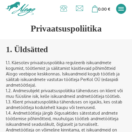
Alogo Hobu ja
0.00
€
ratsavarustus
Privaatsuspoliitika
1. Üldsätted
1.1. Käesolev privaatsuspoliitika reguleerib isikuandmete
kogumist, töötlemist ja säilitamist käsitlevaid põhimõtteid
Alogo veebipoe keskkonnas. Isikuandmeid kogub töötleb ja
säilitab isikuandmete vastutav töötleja PerKol OÜ (edaspidi
andmetöötleja).
1.2. Andmesubjekt privaatsuspoliitika tähenduses on klient või
muu füüsiline isik, kelle isikuandmeid andmetöötleja töötleb.
1.3. Klient privaatsuspoliitika tähenduses on igaüks, kes ostab
andmetöötleja kodulehelt kaupu või teenuseid.
1.4. Andmetöötleja järgib õigusaktides sätestatud andmete
töötlemise põhimõtteid, muuhulgas töötleb andmetöötleja
isikuandmeid seaduslikult, õiglaselt ja turvaliselt.
Andmetöötleja on võimeline kinnitama, et isikuandmeid on