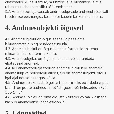
ebaseadusliku hävitamise, muutmise, avalikustamise ja mis
tahes muu ebaseadusliku töötlemise eest.
3.7. Andmetöötleja säilitab andmesubjektide andmeid sõltuvalt
töötlemise eesmärgist, kuid mitte kauem kui kümme aastat.
4. Andmesubjekti õigused
4.1. Andmesubjektil on õigus saada ligipääs oma
isikuandmetele ning nendega tutvuda.
4.2. Andmesubjektil on õigus saada informatsiooni tema
isikuandmete töötlemise kohta.
4.3. Andmesubjektil on õigus täiendada või parandada
ebatäpseid andmeid.
4.4. Kui andmetöötleja töötleb andmesubjekti isikuandmeid
andmesubjekti nõusoleku alusel, siis on andmesubjektil õigus
igal ajal nõusolek tagasi võtta.
4.5. Andmesubjekt saab õiguste teostamiseks pöörduda e-poe
klienditoe poole aadressil Info@alogo.ee või helistades: +372
555 511 54
4.6. Andmesubjektil on oma õiguste kaitseks võimalik esitada
kaebus Andmekaitse Inspektsioonile.
5. Lõppsätted