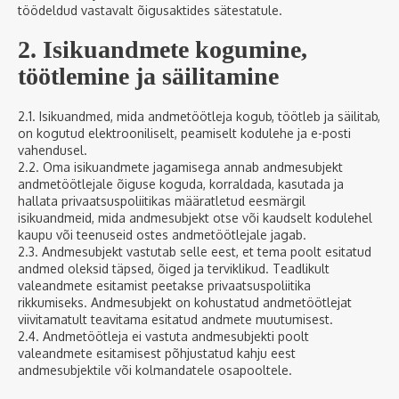
töödeldud vastavalt õigusaktides sätestatule.
2. Isikuandmete kogumine,
töötlemine ja säilitamine
2.1. Isikuandmed, mida andmetöötleja kogub, töötleb ja säilitab,
on kogutud elektrooniliselt, peamiselt kodulehe ja e-posti
vahendusel.
2.2. Oma isikuandmete jagamisega annab andmesubjekt
andmetöötlejale õiguse koguda, korraldada, kasutada ja
hallata privaatsuspoliitikas määratletud eesmärgil
isikuandmeid, mida andmesubjekt otse või kaudselt kodulehel
kaupu või teenuseid ostes andmetöötlejale jagab.
2.3. Andmesubjekt vastutab selle eest, et tema poolt esitatud
andmed oleksid täpsed, õiged ja terviklikud. Teadlikult
valeandmete esitamist peetakse privaatsuspoliitika
rikkumiseks. Andmesubjekt on kohustatud andmetöötlejat
viivitamatult teavitama esitatud andmete muutumisest.
2.4. Andmetöötleja ei vastuta andmesubjekti poolt
valeandmete esitamisest põhjustatud kahju eest
andmesubjektile või kolmandatele osapooltele.