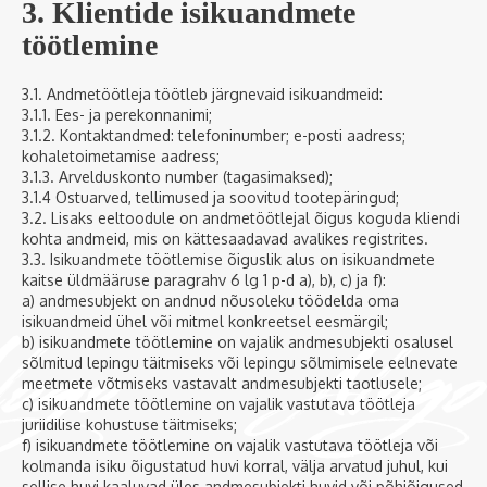
3. Klientide isikuandmete
töötlemine
3.1. Andmetöötleja töötleb järgnevaid isikuandmeid:
3.1.1. Ees- ja perekonnanimi;
3.1.2. Kontaktandmed: telefoninumber; e-posti aadress;
kohaletoimetamise aadress;
3.1.3. Arvelduskonto number (tagasimaksed);
3.1.4 Ostuarved, tellimused ja soovitud tootepäringud;
3.2. Lisaks eeltoodule on andmetöötlejal õigus koguda kliendi
kohta andmeid, mis on kättesaadavad avalikes registrites.
3.3. Isikuandmete töötlemise õiguslik alus on isikuandmete
kaitse üldmääruse paragrahv 6 lg 1 p-d a), b), c) ja f):
a) andmesubjekt on andnud nõusoleku töödelda oma
isikuandmeid ühel või mitmel konkreetsel eesmärgil;
b) isikuandmete töötlemine on vajalik andmesubjekti osalusel
sõlmitud lepingu täitmiseks või lepingu sõlmimisele eelnevate
meetmete võtmiseks vastavalt andmesubjekti taotlusele;
c) isikuandmete töötlemine on vajalik vastutava töötleja
juriidilise kohustuse täitmiseks;
f) isikuandmete töötlemine on vajalik vastutava töötleja või
kolmanda isiku õigustatud huvi korral, välja arvatud juhul, kui
sellise huvi kaaluvad üles andmesubjekti huvid või põhiõigused