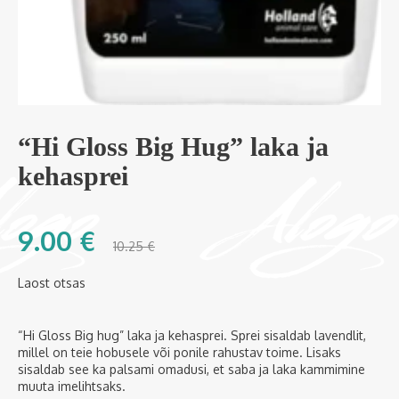
“Hi Gloss Big Hug” laka ja
kehasprei
9.00
€
10.25
€
Laost otsas
“Hi Gloss Big hug” laka ja kehasprei. Sprei sisaldab lavendlit,
millel on teie hobusele või ponile rahustav toime. Lisaks
sisaldab see ka palsami omadusi, et saba ja laka kammimine
muuta imelihtsaks.