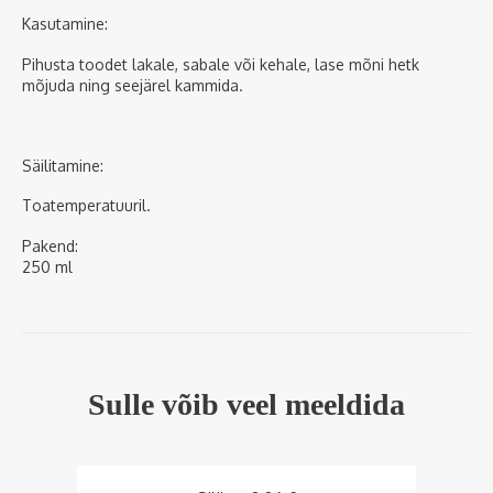
Kasutamine:
Pihusta toodet lakale, sabale või kehale, lase mõni hetk
mõjuda ning seejärel kammida.
Säilitamine:
Toatemperatuuril.
Pakend:
250 ml
Sulle võib veel meeldida
LA