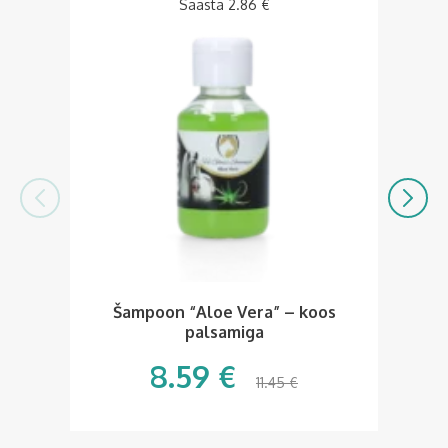
Säästa
2.86
€
Šampoon “Aloe Vera” – koos
Sü
palsamiga
8.59
€
11.45
€