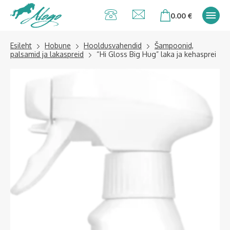
Alogo Hobu ja
0.00
€
ratsavarustus
Esileht
Hobune
Hooldusvahendid
Šampoonid,
palsamid ja lakaspreid
“Hi Gloss Big Hug” laka ja kehasprei