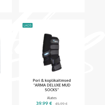
LAOS
Pori & koplikaitmsed
“ARMA DELUXE MUD
SOCKS”
Alates
39.99
€
45.99
€