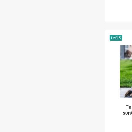
LAOS
Ta
sün