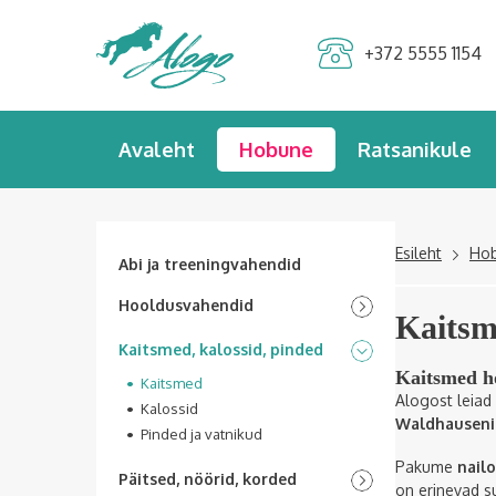
Alogo Hobu ja
+372 5555 1154
ratsavarustus
Avaleht
Hobune
Ratsanikule
Esileht
Ho
Abi ja treeningvahendid
Hooldusvahendid
Kaits
Kaitsmed, kalossid, pinded
Kaitsmed h
Kaitsmed
Alogost leiad
Kalossid
Waldhauseni
Pinded ja vatnikud
Pakume
nailo
Päitsed, nöörid, korded
on erinevad s