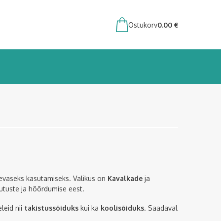
Ostukorv
0.00
€
äevaseks kasutamiseks. Valikus on
Kavalkade
ja
utuste ja hõõrdumise eest.
leid nii
takistussõiduks
kui ka
koolisõiduks
. Saadaval