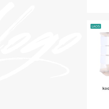
LAOS
koo