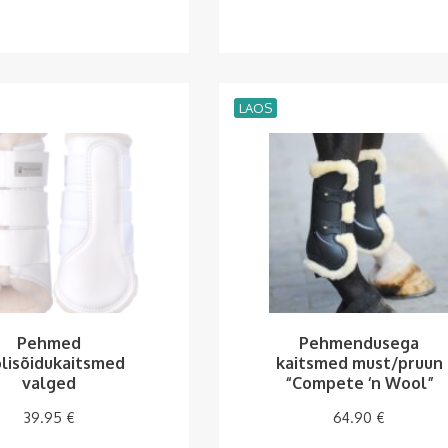
LAOS
Pehmed
Pehmendusega
lisõidukaitsmed
kaitsmed must/pruun
valged
“Compete ‘n Wool”
39.95
€
64.90
€