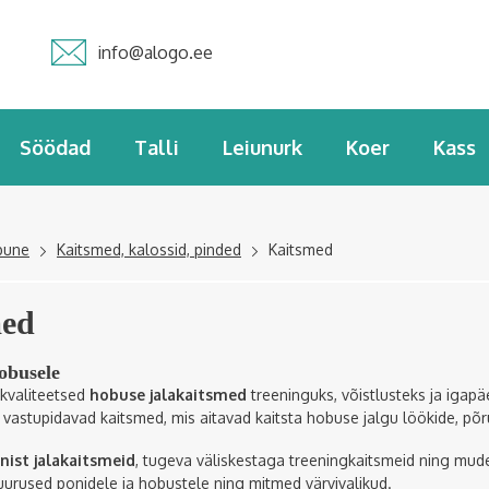
info@alogo.ee
Söödad
Talli
Leiunurk
Koer
Kass
bune
Kaitsmed, kalossid, pinded
Kaitsmed
med
obusele
 kvaliteetsed
hobuse jalakaitsmed
treeninguks, võistlusteks ja igap
vastupidavad kaitsmed, mis aitavad kaitsta hobuse jalgu löökide, põr
nist jalakaitsmeid
, tugeva väliskestaga treeningkaitsmeid ning mude
uurused ponidele ja hobustele ning mitmed värvivalikud.