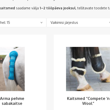
 kaitsmed
saadame välja
1–2 tööpäeva jooksul
, tellitavate toodete
Arma pehme
Kaitsmed “Compete ‘n
sabakaitse
Wool”