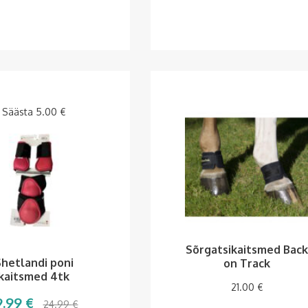
Säästa
5.00
€
Sõrgatsikaitsmed Back
hetlandi poni
on Track
kaitsmed 4tk
21.00
€
9.99
€
24.99
€