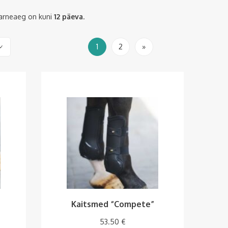
 tarneaeg on kuni
12 päeva
.
1
2
»
Kaitsmed “Compete”
53.50
€