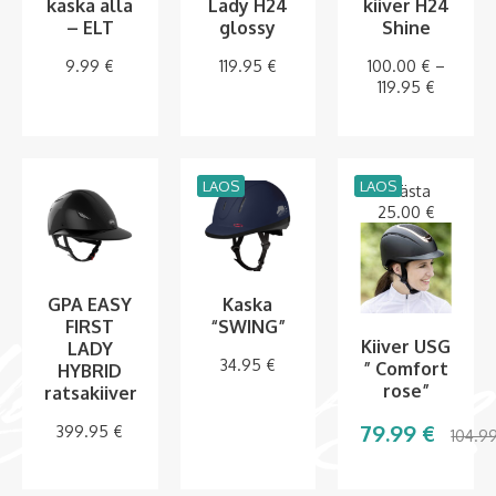
kaska alla
Lady H24
kiiver H24
– ELT
glossy
Shine
9.99
€
119.95
€
100.00
€
–
119.95
€
LAOS
LAOS
Säästa
25.00
€
GPA EASY
Kaska
FIRST
“SWING”
Kiiver USG
LADY
34.95
€
” Comfort
HYBRID
rose”
ratsakiiver
79.99
€
399.95
€
104.9