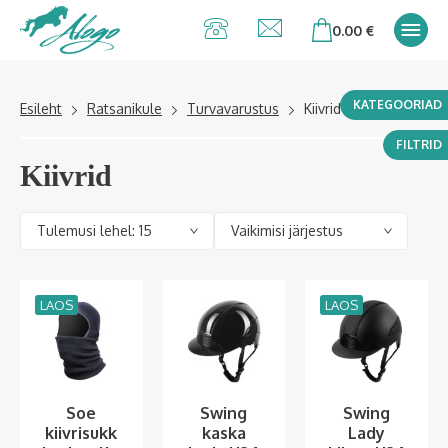
Alogo Hobu ja
0.00
€
ratsavarustus
KATEGOORIAD
Esileht
Ratsanikule
Turvavarustus
Kiivrid
FILTRID
Kiivrid
LAOS
LAOS
Soe
Swing
Swing
kiivrisukk
kaska
Lady