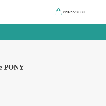
Ostukorv
0.00
€
ne PONY