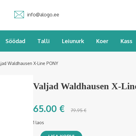
info@alogo.ee
Söödad
Talli
Leiunurk
Koer
Kass
ljad Waldhausen X-Line PONY
Valjad Waldhausen X-Li
65.00
€
79.95
€
1 laos