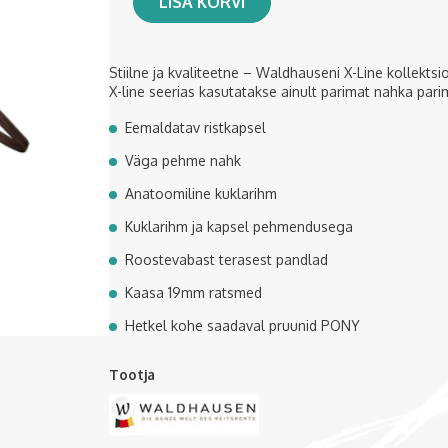
LISA KORVI
Stiilne ja kvaliteetne – Waldhauseni X-Line kollektsi
X-line seerias kasutatakse ainult parimat nahka pari
Eemaldatav ristkapsel
Väga pehme nahk
Anatoomiline kuklarihm
Kuklarihm ja kapsel pehmendusega
Roostevabast terasest pandlad
Kaasa 19mm ratsmed
Hetkel kohe saadaval pruunid PONY
Tootja