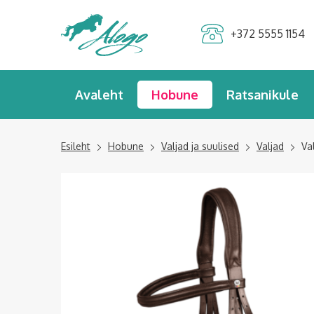
Alogo Hobu ja
+372 5555 1154
ratsavarustus
Avaleht
Hobune
Ratsanikule
Esileht
Hobune
Valjad ja suulised
Valjad
Va