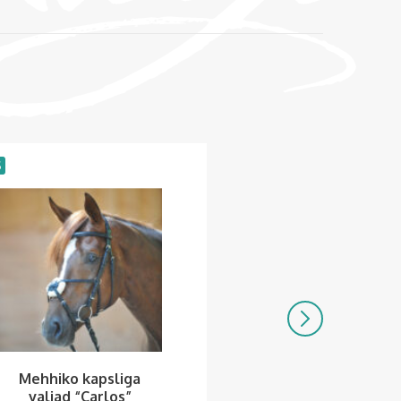
S
Mehhiko kapsliga
Keha &
valjad “Carlos”
lakahooldusspr