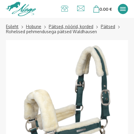
Alogo Hobu ja
0.00
€
ratsavarustus
Esileht
Hobune
Päitsed, nöörid, korded
Päitsed
Rohelised pehmendusega päitsed Waldhausen