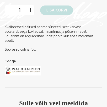
LISA KORVI
-
+
Kvaliteetsed päitsed pehme sünteetilisest karvast
polsterdusega kuklaosal, ninarihmal ja põserihmadel.
Lõuarihm on reguleeritav ühelt poolt, kuklaosa mõlemalt
poolt.
Suurused cob ja full.
Tootja
Sulle võib veel meeldida