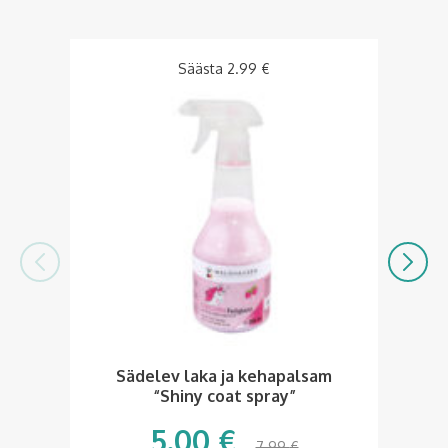
LA
Säästa
2.99
€
Sädelev laka ja kehapalsam
“Shiny coat spray”
5.00
€
7.99
€