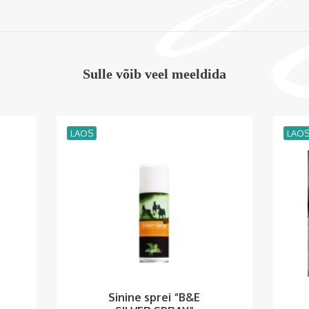
Sulle võib veel meeldida
LAOS
LAO
Sinine sprei “B&E