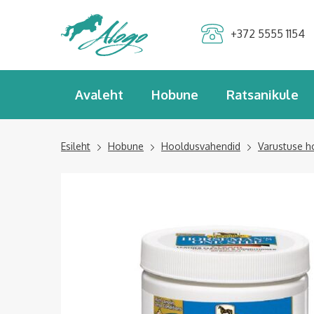
Alogo Hobu ja
+372 5555 1154
ratsavarustus
Avaleht
Hobune
Ratsanikule
Esileht
Hobune
Hooldusvahendid
Varustuse h