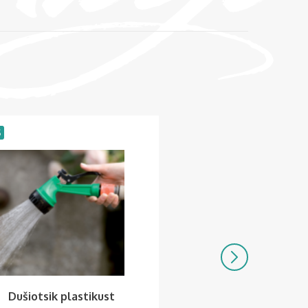
S
LAOS
Säästa
3.90
Dušiotsik plastikust