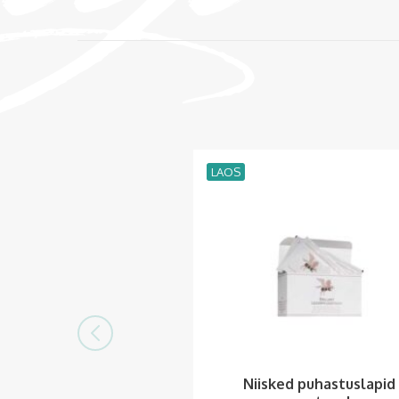
LAOS
Niisked puhastuslapid