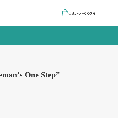
Ostukorv
0.00
€
eman’s One Step”