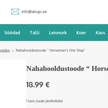
info@alogo.ee
Söödad
Talli
Leiunurk
Koer
Kass
ooldus
Nahahooldustoode “ Horseman’s One Step”
Nahahooldustoode “ Hors
18.99
€
1 laos (saab järeltellida)