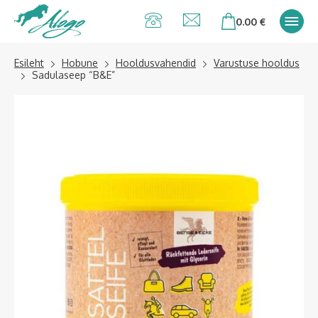
Alogo Hobu ja
0.00
€
ratsavarustus
Esileht
Hobune
Hooldusvahendid
Varustuse hooldus
Sadulaseep “B&E”