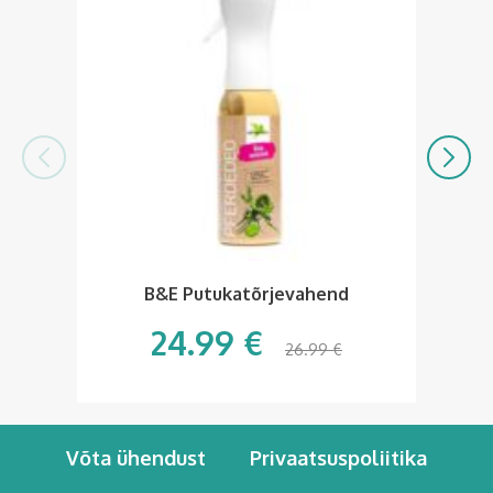
Ke
B&E Putukatõrjevahend
24.99
€
26.99
€
Võta ühendust
Privaatsuspoliitika