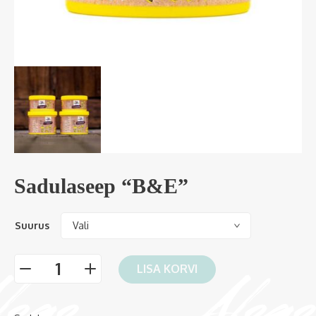
Sadulaseep “B&E”
Suurus
LISA KORVI
-
+