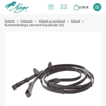
Alogo Hobu ja
0.00
€
ratsavarustus
Esileht
Hobune
Valjad ja suulised
Valjad
Kumminiitidega ratsmed Kavalkade full