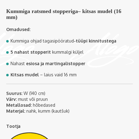
Kummiga ratsmed stopperiga– kitsas mudel (16
mm)
Omadused:
Kummiga ohjad tagasipööratud
-tüüpi kinnitustega
5 nahast stopperit
kummalgi küljel
Nahast
esiosa ja martingalistopper
Kitsas mudel
– laius vaid 16 mm
Suurus:
W (140 cm)
Värv:
must või pruun
Metallosad:
hõbedased
Materjal:
nahk, kumm (kautšuk)
Tootja