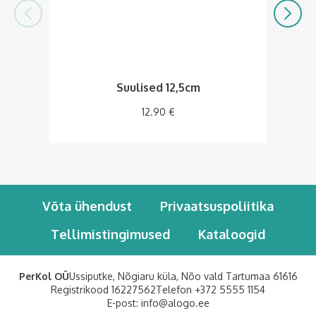
Suulised 12,5cm
12.90
€
Võta ühendust
Privaatsuspoliitika
Tellimistingimused
Kataloogid
PerKol OÜ
Ussiputke, Nõgiaru küla, Nõo vald Tartumaa 61616
Registrikood 16227562
Telefon
+372 5555 1154
E-post:
info@alogo.ee