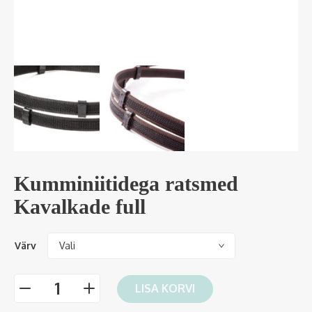
Kumminiitidega ratsmed
Kavalkade full
Värv
LISA KORVI
-
+