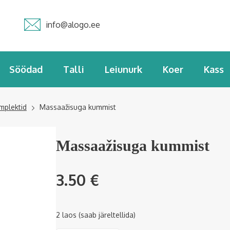
info@alogo.ee
Söödad
Talli
Leiunurk
Koer
Kass
mplektid
Massaažisuga kummist
Massaažisuga kummist
3.50
€
2 laos (saab järeltellida)