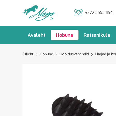
Alogo Hobu ja
+372 5555 1154
ratsavarustus
Avaleht
Hobune
Ratsanikule
Esileht
Hobune
Hooldusvahendid
Harjad ja ko