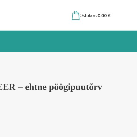
Ostukorv
0.00
€
 – ehtne pöögipuutõrv