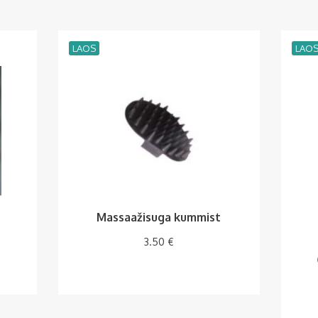
LAOS
LAO
Massaažisuga kummist
3.50
€