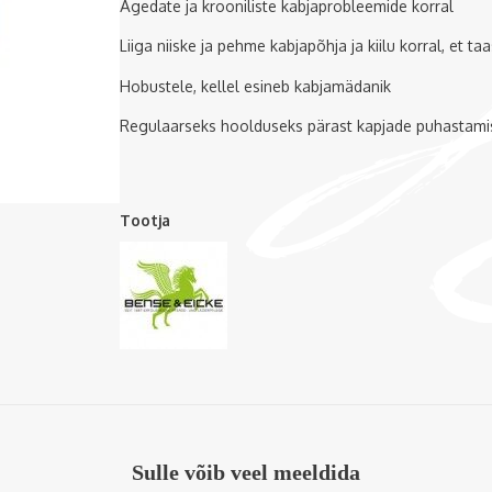
Ägedate ja krooniliste kabjaprobleemide korral
Liiga niiske ja pehme kabjapõhja ja kiilu korral, et 
Hobustele, kellel esineb kabjamädanik
Regulaarseks hoolduseks pärast kapjade puhastami
Tootja
Sulle võib veel meeldida