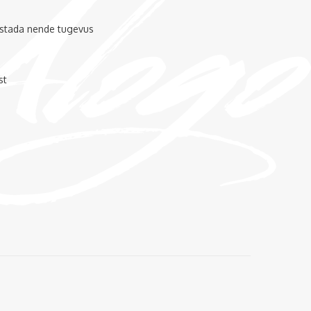
taastada nende tugevus
st