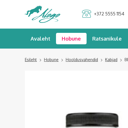
Alogo Hobu ja
+372 5555 1154
ratsavarustus
Avaleht
Hobune
Ratsanikule
Esileht
Hobune
Hooldusvahendid
Kabjad
B