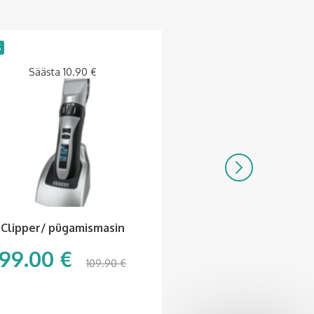
S
LAOS
Säästa
10.90
€
Püüniseliim “St
Clipper/ pügamismasin
Trap”
99.00
€
18.99
€
109.90
€