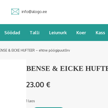
info@alogo.ee
Söödad
Talli
Leiunurk
Koer
Kass
ENSE & EICKE HUFTEER – ehtne pöögipuutõrv
BENSE & EICKE HUFTEER
23.00
€
1 laos