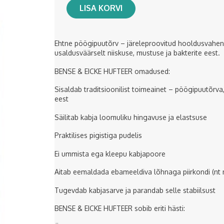
LISA KORVI
Ehtne pöögipuutõrv – järeleproovitud hooldusvahend
usaldusväärselt niiskuse, mustuse ja bakterite eest.
BENSE & EICKE HUFTEER omadused:
Sisaldab traditsioonilist toimeainet – pöögipuutõrva,
eest
Säilitab kabja loomuliku hingavuse ja elastsuse
Praktilises pigistiga pudelis
Ei ummista ega kleepu kabjapoore
Aitab eemaldada ebameeldiva lõhnaga piirkondi (nt 
Tugevdab kabjasarve ja parandab selle stabiilsust
BENSE & EICKE HUFTEER sobib eriti hästi: