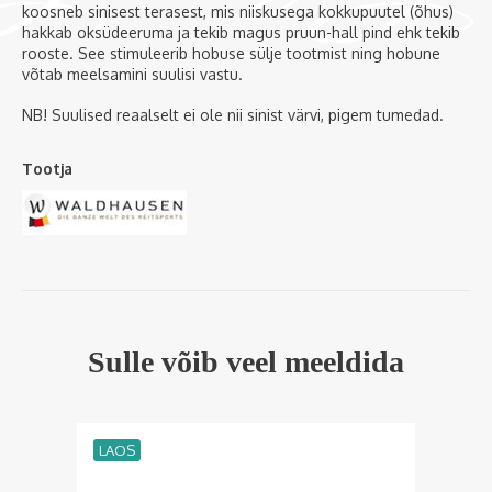
koosneb sinisest terasest, mis niiskusega kokkupuutel (õhus)
hakkab oksüdeeruma ja tekib magus pruun-hall pind ehk tekib
rooste. See stimuleerib hobuse sülje tootmist ning hobune
võtab meelsamini suulisi vastu.
NB! Suulised reaalselt ei ole nii sinist värvi, pigem tumedad.
Tootja
Sulle võib veel meeldida
LAOS
LA