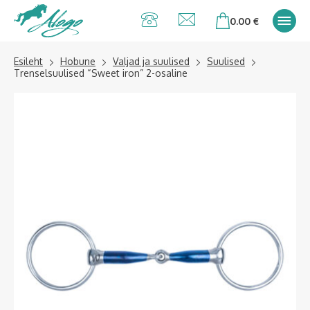
Alogo Hobu ja
0.00
€
ratsavarustus
Esileht
Hobune
Valjad ja suulised
Suulised
Trenselsuulised “Sweet iron” 2-osaline