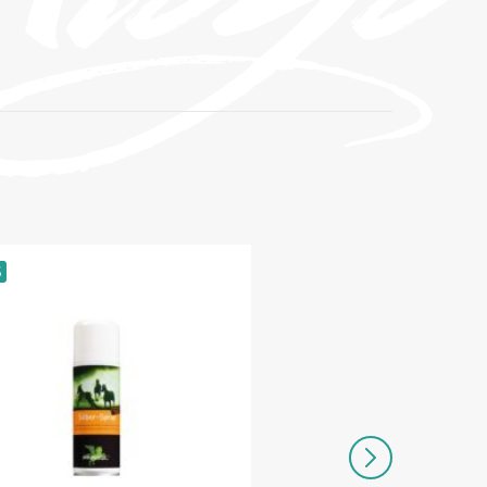
S
LAOS
Säästa
10.90