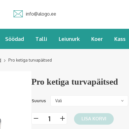
info@alogo.ee
Söödad
Talli
Leiunurk
Koer
Kass
d
Pro ketiga turvapäitsed
Pro ketiga turvapäitsed
Suurus
LISA KORVI
-
+