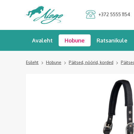
Alogo Hobu ja
+372 5555 1154
ratsavarustus
Avaleht
Hobune
Ratsanikule
Esileht
Hobune
Päitsed, nöörid, korded
Päitse