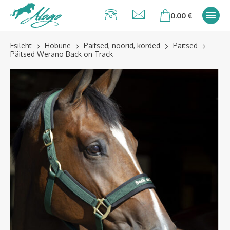
Alogo Hobu ja
0.00
€
ratsavarustus
Esileht
Hobune
Päitsed, nöörid, korded
Päitsed
Päitsed Werano Back on Track