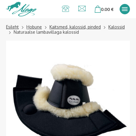
Alogo Hobu ja
0.00
€
ratsavarustus
Esileht
Hobune
Kaitsmed, kalossid, pinded
Kalossid
Naturaalse lambavillaga kalossid