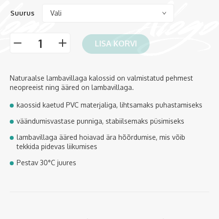
Suurus
LISA KORVI
-
+
Naturaalse lambavillaga kalossid on valmistatud pehmest
neopreeist ning ääred on lambavillaga.
kaossid kaetud PVC materjaliga, lihtsamaks puhastamiseks
väändumisvastase punniga, stabiilsemaks püsimiseks
lambavillaga ääred hoiavad ära hõõrdumise, mis võib
tekkida pidevas liikumises
Pestav 30°C juures