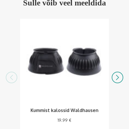
Sulle võib veel meeldida
Kummist kalossid Waldhausen
K
19.99
€