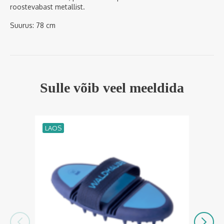
roostevabast metallist.
Suurus: 78 cm
Sulle võib veel meeldida
LAOS
LA