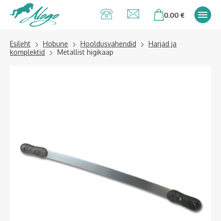
Alogo Hobu ja
0.00
€
ratsavarustus
Esileht
Hobune
Hooldusvahendid
Harjad ja
komplektid
Metallist higikaap