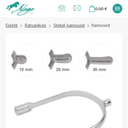
Alogo Hobu ja
0.00
€
ratsavarustus
Esileht
Ratsanikule
Stekid, kannused
Kannused