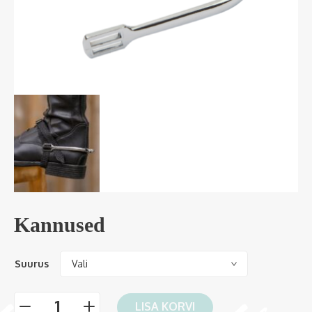
Kannused
Suurus
LISA KORVI
-
+