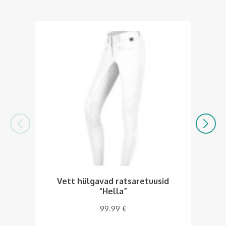
Vett hülgavad ratsaretuusid
Õ
“Hella”
99.99
€