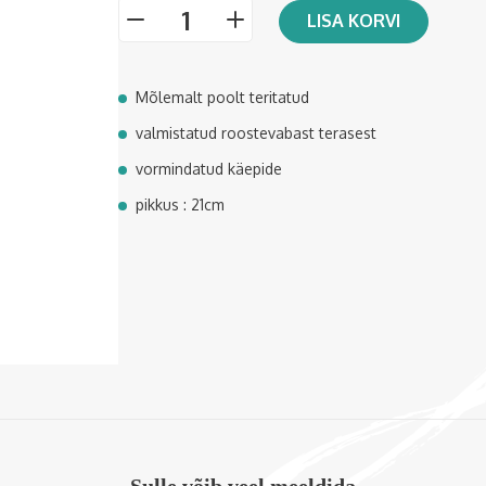
LISA KORVI
-
+
Mõlemalt poolt teritatud
valmistatud roostevabast terasest
vormindatud käepide
pikkus : 21cm