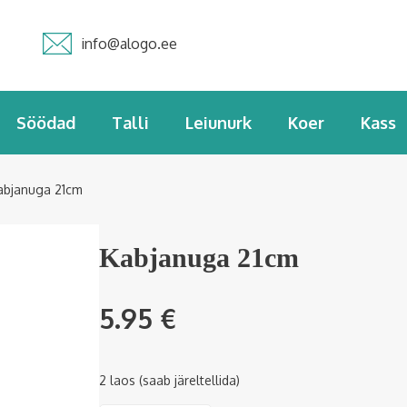
info@alogo.ee
Söödad
Talli
Leiunurk
Koer
Kass
abjanuga 21cm
Kabjanuga 21cm
5.95
€
2 laos (saab järeltellida)