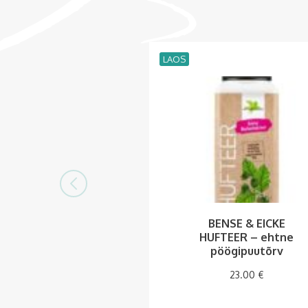
LAOS
BENSE & EICKE
HUFTEER – ehtne
pöögipuutõrv
23.00
€