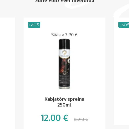
Sulle võib veel meeldida
LAOS
LAO
Säästa
3.90
€
Kabjatõrv spreina
250ml
12.00
€
15.90
€