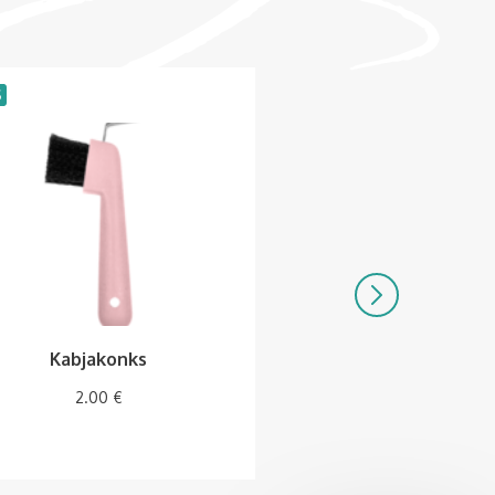
S
LAOS
Kabjakonks
Kabjahari
2.00
€
3.50
€