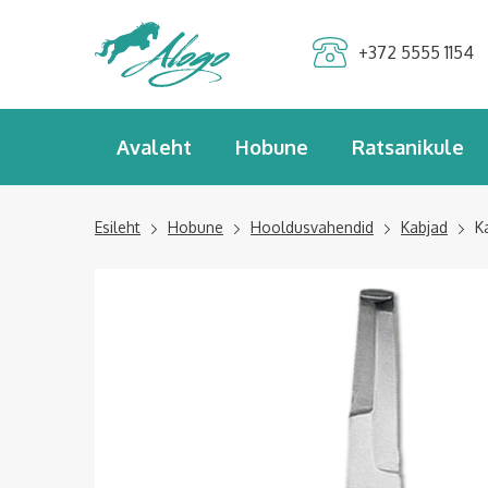
Alogo Hobu ja
+372 5555 1154
ratsavarustus
Avaleht
Hobune
Ratsanikule
Esileht
Hobune
Hooldusvahendid
Kabjad
K